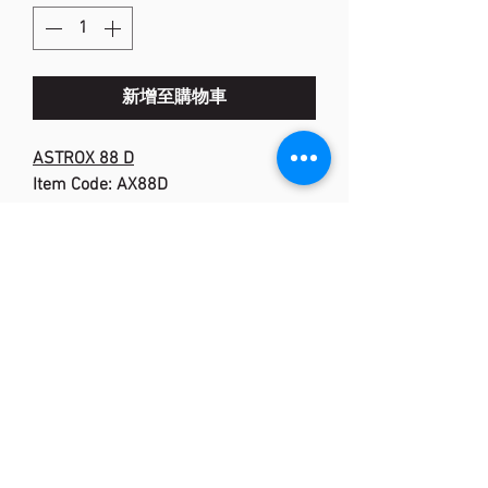
新增至購物車
ASTROX 88 D
Item Code: AX88D
Flex: Stiff
Frame: H.M. GRAPHITE +
NANOMETRIC + Tungsten
Shaft: H.M. Graphite + Namd
Weight / Grip Size: 4U (Ave.83g) 3U
(Ave.88g)
Stringing Advice: 4U 20-28 lbs, 3U
21-29 lbs
Colour: White Red
<Made in Japan>