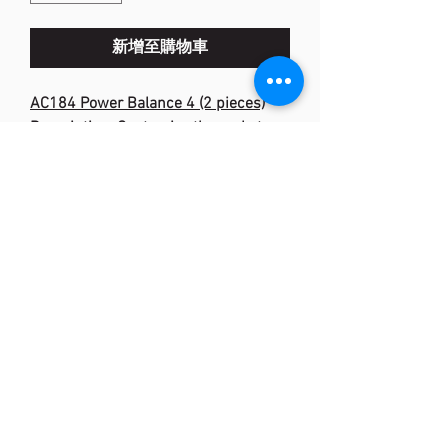
新增至購物車
AC184 Power Balance 4 (2 pieces)
Description: Customize the racket
weight and balance
Colour: Clear
Weight: 1g
Width: 7mm
Length: 400mm
Material: Polyurethane
<Made in JAPAN>
(852) 2873 0318